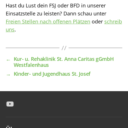
Hast du Lust dein FSJ oder BFD in unserer
Einsatzstelle zu leisten? Dann schau unter
Freien Stellen nach offenen Plätzen
oder
schreib
uns
.
←
Kur- u. Rehaklinik St. Anna Caritas gGmbH
Westfalenhaus
→
Kinder- und Jugendhaus St. Josef
YouTube