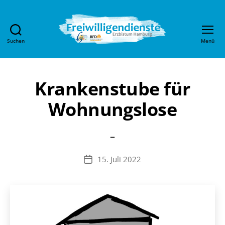
Suchen
Menü
Freiwilligendienste
im
Erzbistum
Hamburg
Krankenstube für
Wohnungslose
–
15. Juli 2022
Veröffentlichungsdatum