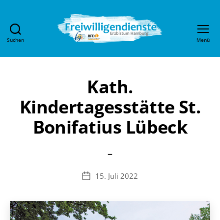
Suchen
Menü
Freiwilligendienste
im
Erzbistum
Hamburg
Kath.
Kindertagesstätte St.
Bonifatius Lübeck
–
15. Juli 2022
Veröffentlichungsdatum