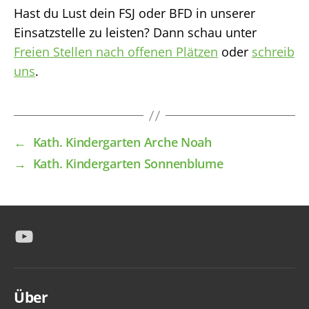
Hast du Lust dein FSJ oder BFD in unserer
Einsatzstelle zu leisten? Dann schau unter
Freien Stellen nach offenen Plätzen
oder
schreib
uns
.
←
Kath. Kindergarten Arche Noah
→
Kath. Kindergarten Sonnenblume
YouTube
Über