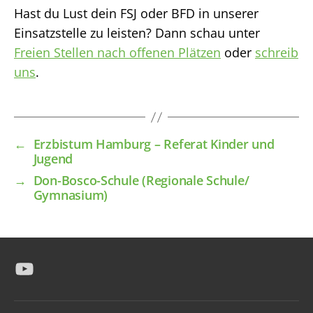
Hast du Lust dein FSJ oder BFD in unserer
Einsatzstelle zu leisten? Dann schau unter
Freien Stellen nach offenen Plätzen
oder
schreib
uns
.
←
Erzbistum Hamburg – Referat Kinder und
Jugend
→
Don-Bosco-Schule (Regionale Schule/
Gymnasium)
YouTube