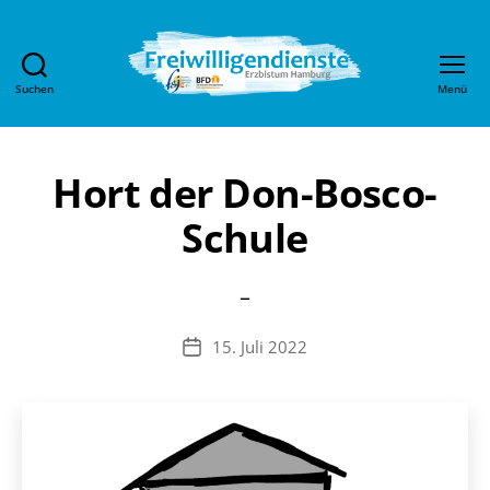
Suchen
Menü
Freiwilligendienste
im
Erzbistum
Hamburg
Hort der Don-Bosco-
Schule
–
15. Juli 2022
Veröffentlichungsdatum