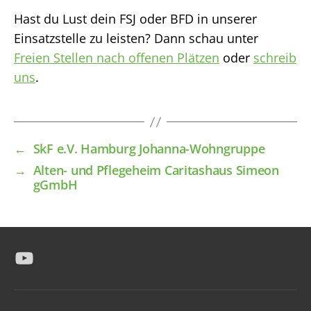
Hast du Lust dein FSJ oder BFD in unserer
Einsatzstelle zu leisten? Dann schau unter
Freien Stellen nach offenen Plätzen
oder
schreib
uns
.
←
SkF e.V. Hamburg Johanna-Wohngruppe
→
Alten- und Pflegeheim Caritashaus Simeon
gGmbH
YouTube