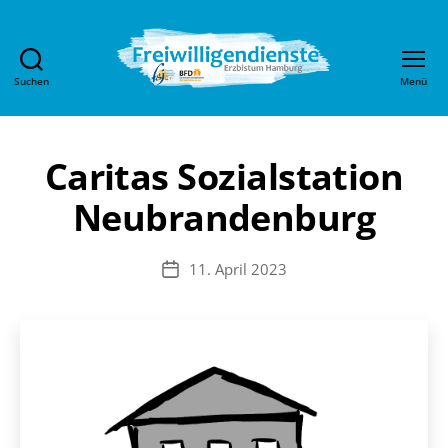
Suchen
Menü
Freiwilligendienste
im
Erzbistum
Hamburg
Caritas Sozialstation
Neubrandenburg
11. April 2023
Veröffentlichungsdatum