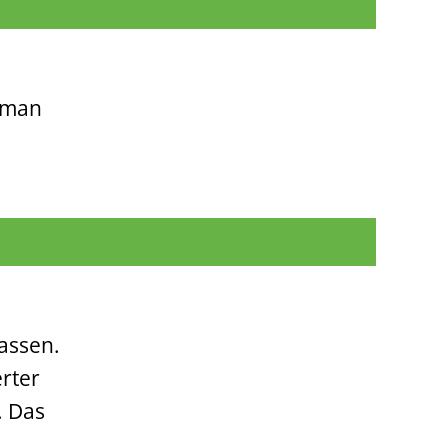
e man
assen.
erter
. Das