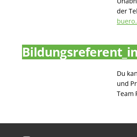
Unabhä
der T
buero
Bildungsreferent_i
Du kan
und Pr
Team F