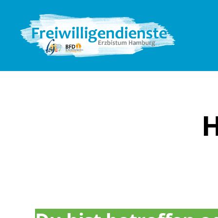
Freiwilligendienste
im
Erzbistum
Hamburg
H