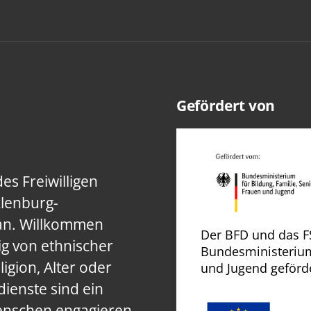
Gefördert von
es Freiwilligen
klenburg-
an. Willkommen
Der BFD und das F
ig von ethnischer
Bundesministeriums
igion, Alter oder
und Jugend geförde
dienste sind ein
Menschen engagieren