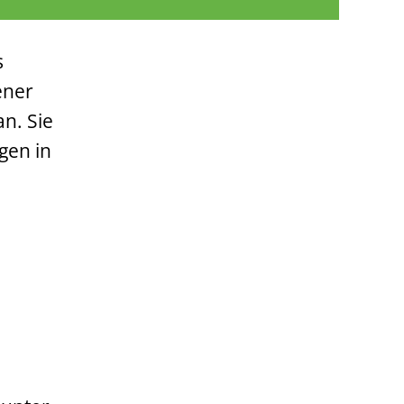
s
ener
n. Sie
gen in