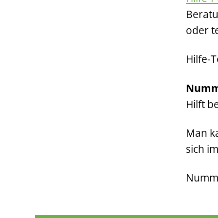
Beratu
oder t
Hilfe-
Numm
Hilft 
Man k
sich i
Numme