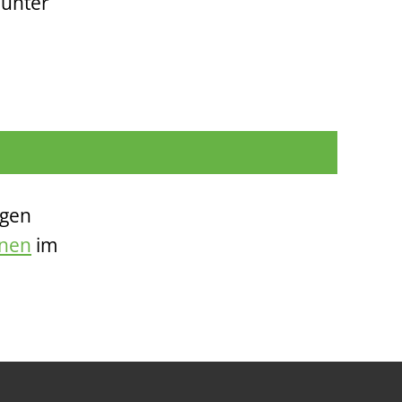
 unter
rgen
nnen
im