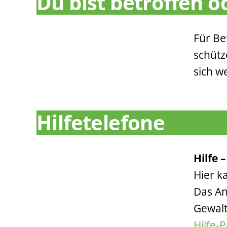
Du bist betroffen o
Für Be
schütz
sich w
Hilfetelefone
Hilfe 
Hier k
Das An
Gewalt
Hilfe-