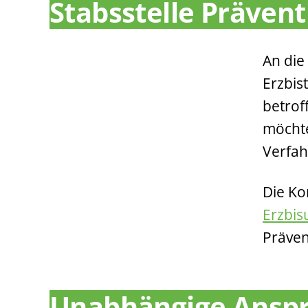
Stabsstelle Prävent
An die
Erzbis
betrof
möchte
Verfa
Die Ko
Erzbi
Präven
Unabhängige Ansp