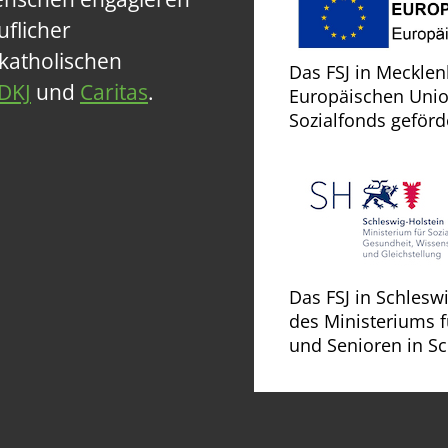
flicher
 katholischen
Das FSJ in Meckle
DKJ
und
Caritas
.
Europäischen Unio
Sozialfonds geförd
Das FSJ in Schlesw
des Ministeriums f
und Senioren in Sc